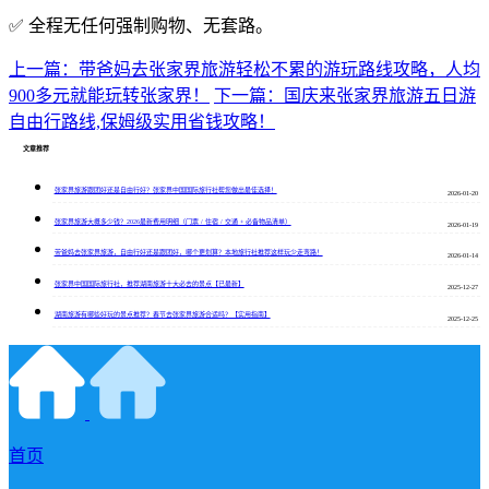
✅ 全程无任何强制购物、无套路。
上一篇：带爸妈去张家界旅游轻松不累的游玩路线攻略，人均
900多元就能玩转张家界！
下一篇：国庆来张家界旅游五日游
自由行路线,保姆级实用省钱攻略！
文章推荐
张家界旅游跟团好还是自由行好？张家界中国国际旅行社帮您做出最佳选择！
2026-01-20
张家界旅游大概多少钱？2026最新费用明细（门票 / 住宿 / 交通 + 必备物品清单）
2026-01-19
带爸妈去张家界旅游，自由行好还是跟团好，哪个更划算？本地旅行社推荐这样玩少走弯路！
2026-01-14
张家界中国国际旅行社，推荐湖南旅游十大必去的景点【已最新】
2025-12-27
湖南旅游有哪些好玩的景点推荐？春节去张家界旅游合适吗？【实用指南】
2025-12-25
首页