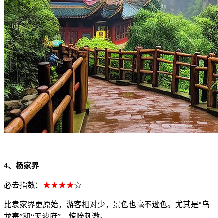
4、杨家界
必去指数：
★★★★
☆
比袁家界更原始，游客相对少，景色也毫不逊色。尤其是“乌
龙寨”和“天波府”，惊险刺激。