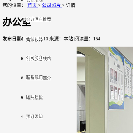
酒店预订
您的位置：
首页
>
公司照片
>
详情
旅游指南
办公室
会议酒店推荐
旅游租车
关于我们
发布日期：2025-09-10
来源：本站
阅读量：154
会议礼品
门票预订
公司简介
会议旅游线路
特色餐厅
联系我们
会议中心简介
团队建设
经典案例
预订须知