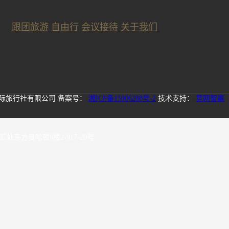
跟团旅游
自由行
会议接待
关于我们
中国国际旅行社有限公司
备案号：
湘ICP备15006288号-2
技术支持：
竞网智赢
方曼哈顿9楼2-917-20号