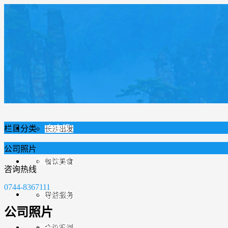
首页
跟团旅游
精品团
张家界出发
自由行
栏目分类
长沙出发
公司照片
国内旅游
餐饮美食
咨询热线
0744-8367111
会议接待
导游服务
公司照片
游玩攻略
会议策划