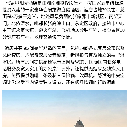
张家界阳光酒店是由湖南湘投控股集团，按国家五星级标准
投资兴建的一家豪华会展旅游度假酒店。酒店占地70余亩，总
面积8万多平方米，地处风景秀丽的张家界市新城区，南望天
门，北依澧水，毗邻长张高速出口、永定区政府，接轨市中心
主干道永定大道，距火车站、飞机场10分钟车程、核心景区30
分钟左右车程，地理交通位置便捷。
酒店共有502间豪华舒适的客房，包括29间各式套房公寓以及
总统套房，均配备双层隔音玻璃，新风换气窗及独立的豪华淋
浴房。所有房间提供高速宽带上网及WIFI、国际国内长途电
话服务及宽大实用的办公桌；另外，还提供无烟房及残疾人用
房，免费提供咖啡、茶及私人保险箱、吹风机。舒适的中央空
调让你享受室内温度独立调节，还有颇具情调的行政酒廊。