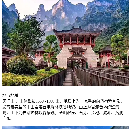
地形地貌
天门山 ，山体海拔1350 -1500 米，地质上为一完整的向斜构造单元，
发育着典型的中山岩溶台地峰林峡谷地貌。山上为岩溶台地绝壁景
观，山下为岩溶峰林峡谷景观。全山溶丘、石芽、洼地、漏斗、溶洞
广布。