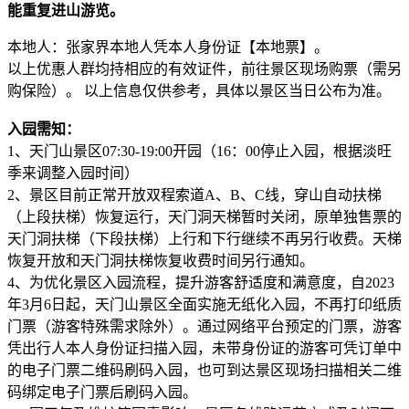
能重复进山游览。
本地人：张家界本地人凭本人身份证【本地票】。
以上优惠人群均持相应的有效证件，前往景区现场购票（需另
购保险）。 以上信息仅供参考，具体以景区当日公布为准。
入园需知：
1、天门山景区07:30-19:00开园（16：00停止入园，根据淡旺
季来调整入园时间）
2、景区目前正常开放双程索道A、B、C线，穿山自动扶梯
（上段扶梯）恢复运行，天门洞天梯暂时关闭，原单独售票的
天门洞扶梯（下段扶梯）上行和下行继续不再另行收费。天梯
恢复开放和天门洞扶梯恢复收费时间另行通知。
4、为优化景区入园流程，提升游客舒适度和满意度，自2023
年3月6日起，天门山景区全面实施无纸化入园，不再打印纸质
门票（游客特殊需求除外）。通过网络平台预定的门票，游客
凭出行人本人身份证扫描入园，未带身份证的游客可凭订单中
的电子门票二维码刷码入园，也可到达景区现场扫描相关二维
码绑定电子门票后刷码入园。