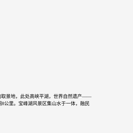
的取景地，此处高峡平湖，世界自然遗产——
龙洞8公里。宝峰湖风景区集山水于一体，融民