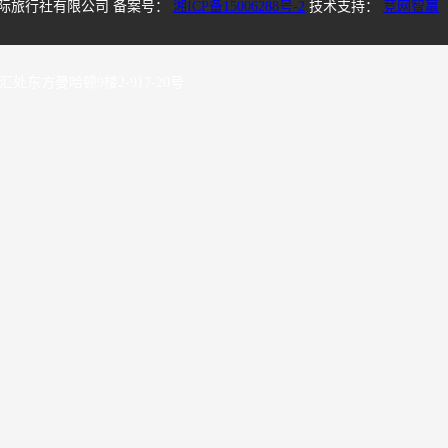
中国国际旅行社有限公司
备案号：
湘ICP备15006288号-2
技术支持：
竞网智赢
方曼哈顿9楼2-917-20号