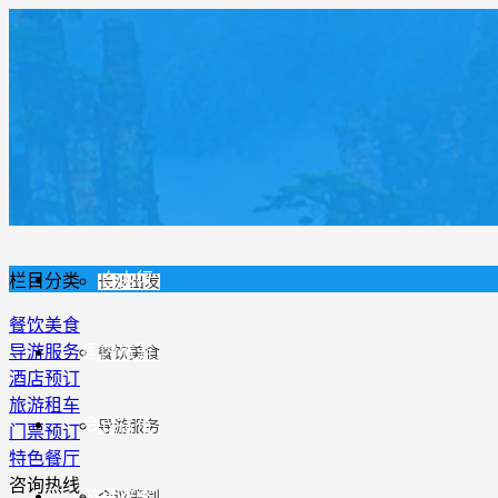
首页
跟团旅游
精品团
张家界出发
自由行
栏目分类
长沙出发
餐饮美食
导游服务
国内旅游
餐饮美食
酒店预订
旅游租车
会议接待
导游服务
门票预订
特色餐厅
咨询热线
游玩攻略
会议策划