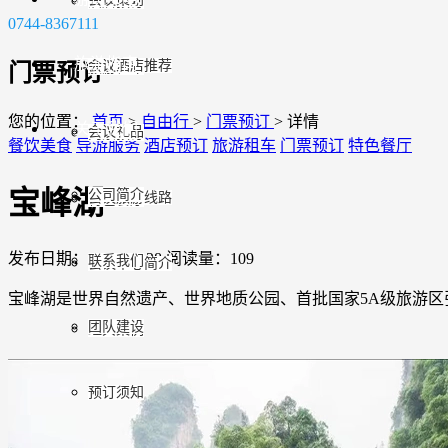
酒店预订
0744-8367111
旅游指南
会议酒店推荐
门票预订
旅游租车
您的位置：
首页
>
自由行
>
门票预订
>
详情
关于我们
会议礼品
门票预订
餐饮美食
导游服务
酒店预订
旅游租车
门票预订
特色餐厅
宝峰湖
公司简介
会议旅游线路
特色餐厅
发布日期：2024-12-28
阅读量：109
联系我们
会议中心简介
宝峰湖是世界自然遗产、世界地质公园、首批国家5A级旅游
团队建设
经典案例
预订须知