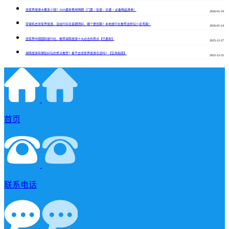
张家界旅游大概多少钱？2026最新费用明细（门票 / 住宿 / 交通 + 必备物品清单）
2026-01-19
带爸妈去张家界旅游，自由行好还是跟团好，哪个更划算？本地旅行社推荐这样玩少走弯路！
2026-01-14
张家界中国国际旅行社，推荐湖南旅游十大必去的景点【已最新】
2025-12-27
湖南旅游有哪些好玩的景点推荐？春节去张家界旅游合适吗？【实用指南】
2025-12-25
首页
联系电话