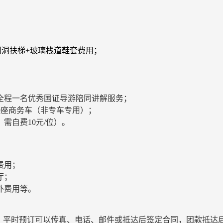
门洞扶梯+玻璃栈道鞋套费用；
全程一名优秀国证导游陪同讲解服务；
为9座商务车（非专车专用）；
需自费10元/位）。
；
费用；
厅；
外费用等。
；平时预订可以传真、电话、邮件或抵达后签定合同，团款抵达后