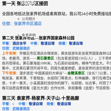
支付方式
第一天 张家界市区接团
全国各地抵达张家界机场或者高铁站，我公司24小时免费接站
公司照片
住宿：张家界市区酒店
免责声明
第二天 张家界市区—张家界国家森林公园
早餐：
酒店含早
中餐：
敬请自理
晚餐：
敬请自理
住宿：武陵源酒店
上午安排
：
早餐后市区酒店办理退房，乘坐旅游车赴张家界国家森林公园
场，老磨湾、游览——
黄石寨景区
（包含索道双程130元/人），三
炼丹而得名。黄石寨海拔1080米，为石英砂岩结构，峰林气势宏大。
集中，尤其黄石寨顶开阔平坦，四周为悬崖绝壁，是张家界的凌空观景
下午安排：
漫步游览“中国美丽的大峡谷”—
金鞭溪景区
（全长7.5公
龟探溪、紫草潭、千里相会、水绕四门等景点，杉林幽静，穿行在峰峦
景，十步一重天，小溪潺潺的流经你的脚下，似琵琶，似古筝，时而丁
晚可自愿自费观看《星光大道》合作伙伴、央视春晚《追爱》节目原型
第三天 袁家界-杨家界-天子山-十里画廊
早餐：
√
中餐：
敬请自理
晚餐：
敬请自理
住宿：武陵源酒店