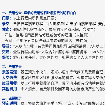
一、费用包含 -详细的费用说明让您消费的明明白白
门票：
以上行程内所列景点门票；
景交
：
含黄石寨索道双程+百龙电梯单程+天子山索道单程+天
住宿：
4晚入住张家界市区、武陵源景区双人间、含双早；
四钻：当地按四星标准修建或装修的酒店（未挂牌）；
五钻：当地按五星标准修建或装修的酒店（未挂牌）。
导游：
7人以内全程一名优秀司机兼职导游陪同讲解、7人以上
交通：
全程行程内用车6人以内为5座小车/7座商务车，7-8人
保险：
旅行社责任险、景区意外险（如需购买个人人身意外险，
二、费用不含
景区索道：
景区观光小火车、观光小缆车等代步工具费用自理
大交通费：
游客所在地区往返张家界的机票、火车票等大交通
旅游用餐：
以上行程用餐敬请自理，景区内外都有当地特色餐
其他费用：
个人消费、自费项目及因不可抗力因素所产生的额
三、温馨提示
预定说明：
以上报价为旅游平季价格，“重大节假日”价格另订