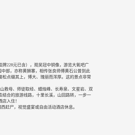
挂牌228元已含），观吴冠中铜像，游览大氧吧广
公园中部，亦称黄狮寨，相传张良师傅黄石公曾到此
武陵松点缀其上，博大、瑰丽而浑厚。这的景点非常
、劈山救母、师徒取经、蜡烛峰、长寿泉、文星岩、双
性结合的旅游线路，十里长溪，山回路转，一步一
酒店入住！
湘西赶尸，视觉盛宴或自由活动酒店休息。