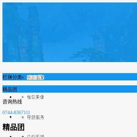
首页
跟团旅游
精品团
张家界出发
自由行
栏目分类
长沙出发
精品团
国内旅游
餐饮美食
咨询热线
0744-8367111
会议接待
导游服务
精品团
游玩攻略
会议策划