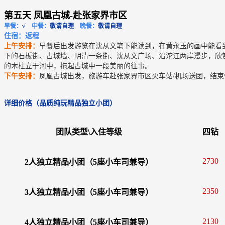
第五天 凤凰古城-赴张家界市区
早餐：
√
中餐：
敬请自理
晚餐：
敬请自理
住宿：返程
上午安排：
早餐后出发游览在沈从文笔下能读到，在黄永玉的画中能看
下的石板街、古城墙、明清一条街、沈从文广场、沿沱江两岸漫步，欣
的木柱立于河中，拖起古城中一段美丽的往事。
下午安排：
凤凰古城出发，旅游车赴张家界市区火车站/机场送团，结束
详细价格（品质纯玩精品独立小团）
团队类型\入住等级
四钻
2730
2人独立精品小团（5座小车司兼导）
2350
3人独立精品小团（5座小车司兼导）
2130
4人独立精品小团（5座小车司兼导）