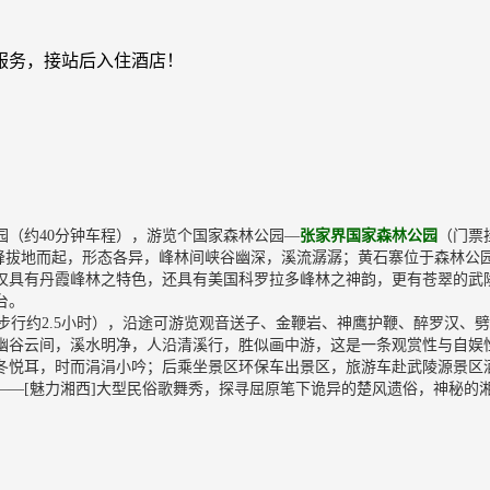
服务，接站后入住酒店！
（约40分钟车程），游览个国家森林公园—
张家界国家森林公园
（门票
千奇峰拔地而起，形态各异，峰林间峡谷幽深，溪流潺潺；黄石寨位于森林
不仅具有丹霞峰林之特色，还具有美国科罗拉多峰林之神韵，更有苍翠的
台。
里，步行约2.5小时），沿途可游览观音送子、金鞭岩、神鹰护鞭、醉罗汉
幽谷云间，溪水明净，人沿清溪行，胜似画中游，这是一条观赏性与自娱
冬悦耳，时而涓涓小吟；后乘坐景区环保车出景区，旅游车赴武陵源景区
——[魅力湘西]大型民俗歌舞秀，探寻屈原笔下诡异的楚风遗俗，神秘的