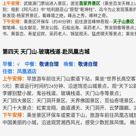
上午安排：
武陵源门票站进入景区，游览
袁家界景区
（乘坐百龙天梯上
到：电影《阿凡达》中“哈利路亚山”原型“乾坤柱”、迄今为止发现落差
新发现-杨家界景区，看峰墙之绝，峰丛之秀，峰林之奇。
下午安排：
乘景区环保车（约40分钟）前往游览峰林奇观—
天子山景区
御笔峰、仙女献花、贺龙公园、石船出海、采药老人、贺龙铜像等景点
书、黄昏恋、寿星迎宾、采药老人、锦鼠观天、猛虎啸天等景点；乘坐
第四天 天门山-玻璃栈道-赴凤凰古城
早餐：
√
中餐：
敬请自理
晚餐：
敬请自理
住宿：凤凰酒店
上午安排：
早旅游车前往天门山索道下站，乘坐“世界长高空客
5元）索道运行时间约24分钟、沿途饱览山城景点，观“天下公路
李娜别墅小屋、鬼谷栈道、玻璃栈道、天门山寺等景点；
天门四大景区：天门洞开景区、天界佛国景区、觅仙奇境景区
天门十大景点：虹索龙翔、曲道通天、天门洞开、云梦蹑巅、
下午安排：
乘坐景区环保车或索道下山，旅游车前往凤凰古城
中国美丽的小城，沿途观赏湘西风光，感受少数民族风情。 