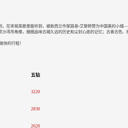
到，在宋祖英歌里能听到，被新西兰作家路易•艾黎称赞为中国美的小城—
赏沙湾吊角楼，细细品味古城久远的历史和尘封心底的记忆；古香古色、
愉快的行程！
五钻
3220
2830
2620