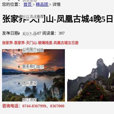
酒店预订
您的位置：
首页
>
精品团
>
详情
旅游指南
张家界-天门山-凤凰古城4晚5
会议酒店推荐
旅游租车
关于我们
发布日期：2020-05-07
阅读量：397
会议礼品
门票预订
张家界-袁家界-天门山-玻璃栈道-凤凰古城五日游
公司简介
会议旅游线路
特色餐厅
联系我们
会议中心简介
团队建设
经典案例
预订须知
咨询电话：0744-8367999、8367000