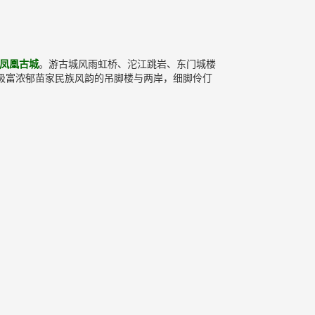
凤凰古城
。游古城风雨虹桥、沱江跳岩、东门城楼
极富浓郁苗家民族风韵的吊脚楼与两岸，细脚伶仃