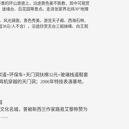
多华里的环山游道上，沿途景色美不胜数，其中可观赏
、迷魂台、后花园等景点。走进张家界北纬30°地理
中、风光旖旎、景色秀美，游览天子阁、西海石林、
38元/人不含），沿途欣赏天台三姐妹峰、向王观
大索道+环保车+天门洞扶梯32元+玻璃栈道鞋套
驾机穿越的天门洞；2006年特技表演基地，
国
史文化名城，曾被新西兰作家路易艾黎称赞为
……